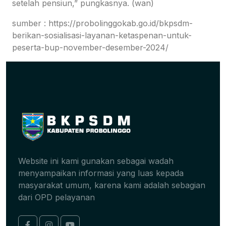
setelah pensiun,” pungkasnya. (wan)
sumber : https://probolinggokab.go.id/bkpsdm-
berikan-sosialisasi-layanan-ketaspenan-untuk-
peserta-bup-november-desember-2024/
Website ini kami gunakan sebagai wadah
menyampaikan informasi yang luas kepada
masyarakat umum, karena kami adalah sebagian
dari OPD pelayanan