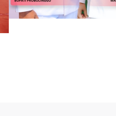
bolinggo SAE Ta
upsi
go SAE Tanpa Korupsi