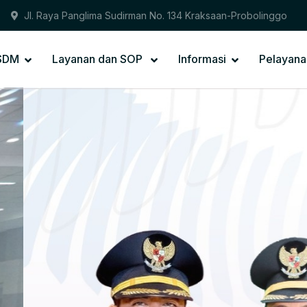
Jl. Raya Panglima Sudirman No. 134 Kraksaan-Probolinggo
PSDM
Layanan dan SOP
Informasi
Pelayana