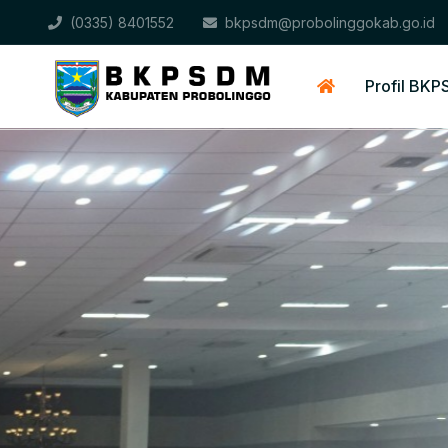
(0335) 8401552
bkpsdm@probolinggokab.go.id
Profil BK