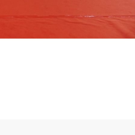
Pro
Kor
Proboling