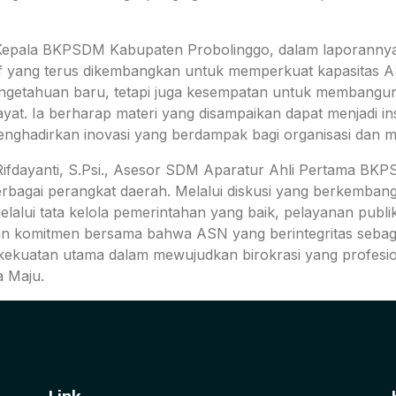
Plt. Kepala BKPSDM Kabupaten Probolinggo, dalam lapora
 yang terus dikembangkan untuk memperkuat kapasitas AS
getahuan baru, tetapi juga kesempatan untuk membangun je
t. Ia berharap materi yang disampaikan dapat menjadi in
 menghadirkan inovasi yang berdampak bagi organisasi dan 
 Rifdayanti, S.Psi., Asesor SDM Aparatur Ahli Pertama B
berbagai perangkat daerah. Melalui diskusi yang berkemban
lalui tata kelola pemerintahan yang baik, pelayanan publ
tan komitmen bersama bahwa ASN yang berintegritas sebag
kekuatan utama dalam mewujudkan birokrasi yang profesiona
a Maju.
Link