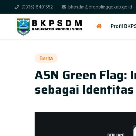
(0335) 8401552
bkpsdm@probolinggokab.go.id
Profil BK
Berita
ASN Green Flag: 
sebagai Identita