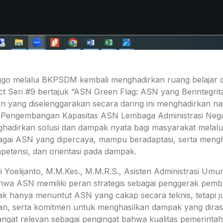
o melalui BKPSDM kembali menghadirkan ruang belajar dan 
 Seri #9 bertajuk “ASN Green Flag: ASN yang Berintegri
tan yang diselenggarakan secara daring ini menghadirkan 
an Pengembangan Kapasitas ASN Lembaga Administrasi Neg
dirkan solusi dan dampak nyata bagi masyarakat melalui 
gai ASN yang dipercaya, mampu beradaptasi, serta mengha
ompetensi, dan orientasi pada dampak.
 Yoelijanto, M.M.Kes., M.M.R.S., Asisten Administrasi Umum
wa ASN memiliki peran strategis sebagai penggerak pem
dak hanya menuntut ASN yang cakap secara teknis, tetapi jug
, serta komitmen untuk menghasilkan dampak yang diras
ngat relevan sebagai pengingat bahwa kualitas pemerintah