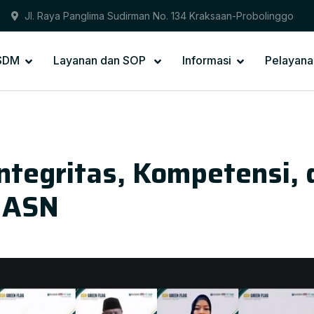
Jl. Raya Panglima Sudirman No. 134 Kraksaan-Probolinggo
PSDM
Layanan dan SOP
Informasi
Pelayana
Integritas, Kompetensi
s ASN