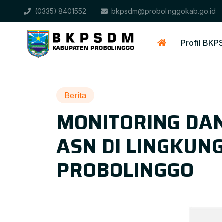
(0335) 8401552
bkpsdm@probolinggokab.go.id
Profil BK
Berita
MONITORING DA
ASN DI LINGKUN
PROBOLINGGO