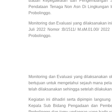
Badan Kepegawaian dan Pengembangan Su
Pendataan Tenaga Non Asn Di Lingkungan In
Probolinggo.
Monitoring dan Evaluasi yang dilaksanakan ini
Juli 2022 Nomor :B/1511/ M.sM.01.00/ 2022
Probolinggo.
Monitoring dan Evaluasi yang dilaksanakan 
bertujuan untuk mengetahui sejauh mana pela
telah dilaksanakan sehingga setelah dilakuka
Kegiatan ini dihadiri serta dipimpin langsu
Kepala Sub Bidang Pengadaan dan Pember
Probolinggo dan tamu undangan yang hadir y