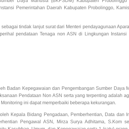
mber Daya Manusia (BKPSDM) Kabupaten Probolinggo me
stansi Pemerintahan Daerah Kabupaten Probolinggo, Kamis 
 sebagai tindak lanjut
surat dari Menteri pendayagunaan Apara
 perihal pendataan Tenaga non ASN di Lingkungan Instansi
oleh
Badan Kepegawaian dan Pengembangan Sumber Daya M
ksanaan Pendataan Non ASN serta yang terpenting adalah ag
n Monitoring ini dapat memperbaiki beberapa kekurangan.
ng oleh Kepala Bidang Pengadaan, Pemberhentian, Data dan In
hentian Pengawal ASN, Mirza Surya Adhitama, S.Kom ser
aitu Kasubbag, Umum dan Kepegawaian serta 1 (satu) orang 