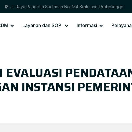
Jl. Raya Panglima Sudirman No. 134 Kraksaan-Probolinggo
PSDM
Layanan dan SOP
Informasi
Pelayana
N EVALUASI PENDATAA
GAN INSTANSI PEMERI