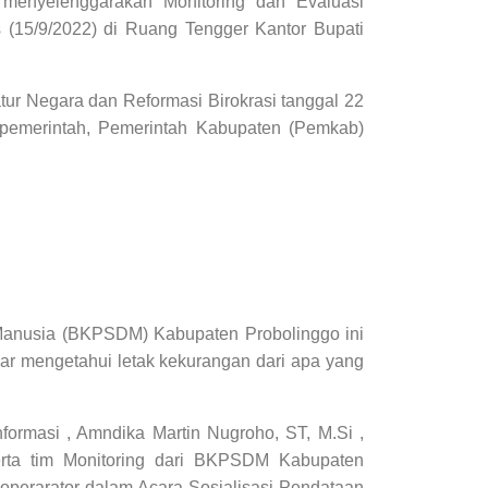
nyelenggarakan Monitoring dan Evaluasi
(15/9/2022) di Ruang Tengger Kantor Bupati
tur Negara dan Reformasi Birokrasi tanggal 22
 pemerintah,
Pemerintah Kabupaten (Pemkab)
anusia (BKPSDM) Kabupaten Probolinggo
ini
ar mengetahui letak kekurangan dari apa yang
formasi , Amndika Martin Nugroho, ST, M.Si ,
ta tim Monitoring dari BKPSDM Kabupaten
operarator
dalam Acara Sosialisasi Pendataan